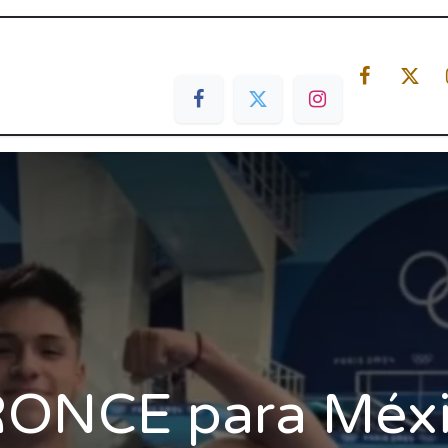
ias
Live / Radio
Denuncia Ciudadana
RONCE para Méxi