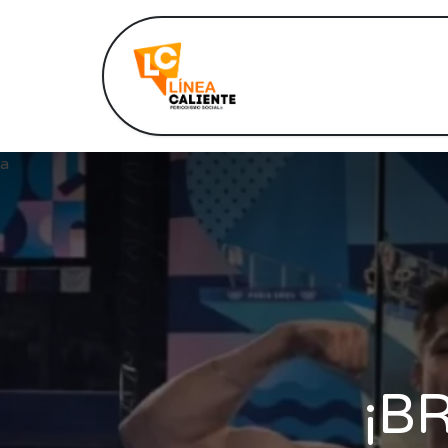
Inicio
Notic
a
¡B