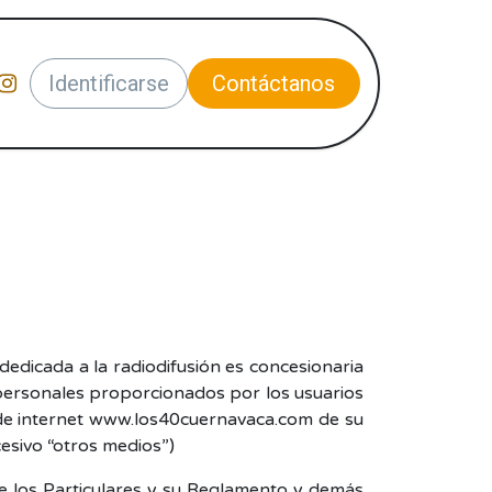
Cásate Conmigo
Identificarse
Contáctanos
Pantalla Mega Led
ada a la radiodifusión es concesionaria
s personales proporcionados por los usuarios
 de internet www.los40cuernavaca.com de su
cesivo “otros medios”)
e los Particulares y su Reglamento y demás