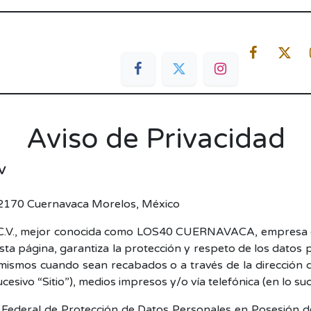
ias
Live / Radio
Denuncia Ciudadana
Aviso de Privacidad
CV
 62170 Cuernavaca Morelos, México
, mejor conocida como LOS40 CUERNAVACA, empresa dedic
esta página, garantiza la protección y respeto de los dato
s mismos cuando sean recabados o a través de la dirección
ucesivo “Sitio”), medios impresos y/o vía telefónica (en lo su
 Federal de Protección de Datos Personales en Posesión d