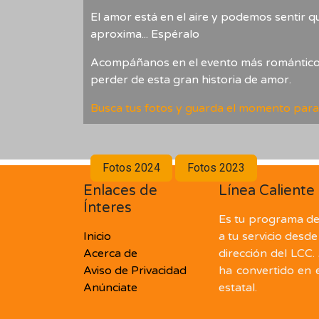
​El amor está en el aire y podemos sentir q
aproxima... Espéralo
Acompáñanos en el evento más romántico 
perder de esta gran historia de amor.
Busca tus fotos y guarda el momento para
Fotos 2024
Fotos 2023
Enlaces de
Línea Caliente
Ínteres
Es tu programa de 
Inicio
a tu servicio desde
Acerca de
dirección del LCC.
Aviso de Privacidad
ha convertido en el
Anúnciate
estatal.